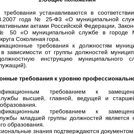
е требования устанавливаются в соответств
3.2007 года № 25-ФЗ «О муниципальной слу
мативными актами Российской Федерации, Закон
. № 50 «О муниципальной службе в городе М
круга Соколиная гора.
фикационные требования к должностям муниц
 в зависимости от группы должностей муници
должностную инструкцию муниципального 
лужащий).
онные требования к уровню профессиональн
лификационным требованием к замещен
службы высшей, главной, ведущей и старшей
образования.
лификационным требованием к замещен
лужбы младшей группы должностей является 
го образования.
сиональные знания подтверждаются документом 