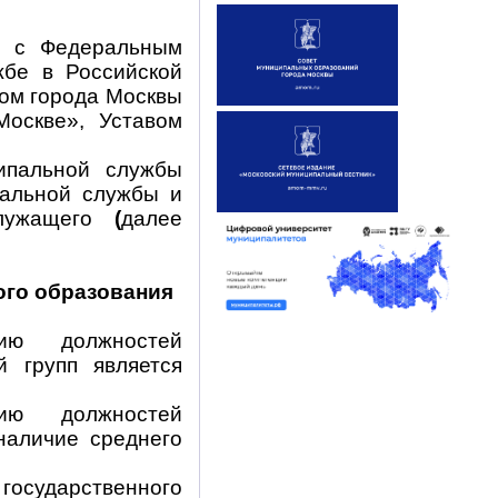
ии с Федеральным
жбе в Российской
ом города Москвы
оскве», Уставом
ипальной службы
пальной службы и
служащего
(
далее
ого образования
ию должностей
 групп является
ию должностей
наличие среднего
государственного