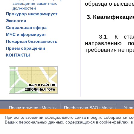
образца о высше
замещения вакантных
должностей
Прокурор информирует
3. Квалификаци
Экология
Социальная сфера
МЧС информирует
3.1. К ст
Пожарная безопасность
направлению п
Прием обращений
требования не пр
КОНТАКТЫ
Правительство г.Москвы
Префектура ВАО г.Москвы
Упра
При использовании официального сайта mosg.ru собираются co
Политика в отношении обработки и защиты персональных дан
Ваших персональных данных, содержащихся в cookie-файлах, в
Муниципальное образование "Соколиная гора"