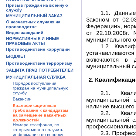
Призыв граждан на военную
службу
1.1. Данны
МУНИЦИПАЛЬНЫЙ ЗАКАЗ
Законом от 02.0
О несчастных случаях на
Федерации», нор
производстве
от 22.10.2008г
Видео заседаний
НОРМАТИВНЫЕ И ИНЫЕ
муниципального о
ПРАВОВЫЕ АКТЫ
1.2. Квали
Противодействие коррупции
устанавливаются
БЮДЖЕТ
включаются в 
Противодействие терроризму
муниципальный с
ЗАЩИТА ПРАВ ПОТРЕБИТЕЛЕЙ
МУНИЦИПАЛЬНАЯ СЛУЖБА
2. Квалификаци
Порядок поступления
граждан на муниципальную
2.1. Ква
службу
Вакансии
муниципальной 
Квалификационные
наличие высшего 
требования к кандидатам
2.2. Ква
на замещение вакантных
муниципальной с
должностей
Номера телефонов, по
профессионально
которым можно получить
2.3. Профес
информацию по вопросу