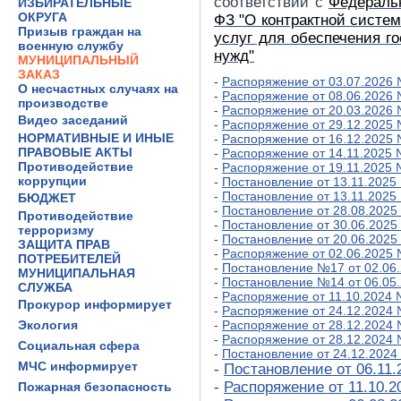
соответствии с
Федеральн
ИЗБИРАТЕЛЬНЫЕ
ОКРУГА
ФЗ "О контрактной систем
Призыв граждан на
услуг для обеспечения г
военную службу
нужд"
МУНИЦИПАЛЬНЫЙ
ЗАКАЗ
-
Распоряжение от 03.07.2026
О несчастных случаях на
-
Распоряжение от 08.06.2026 
производстве
-
Распоряжение от 20.03.2026 
Видео заседаний
-
Распоряжение от 29.12.2025
НОРМАТИВНЫЕ И ИНЫЕ
-
Распоряжение от 16.12.2025
ПРАВОВЫЕ АКТЫ
-
Распоряжение от 14.11.2025 
Противодействие
-
Распоряжение от 19.11.2025 
коррупции
-
Постановление от 13.11.2025
-
Постановление от 13.11.2025
БЮДЖЕТ
-
Постановление от 28.08.202
Противодействие
-
Постановление от 30.06.2025
терроризму
-
Постановление от 20.06.2025
ЗАЩИТА ПРАВ
-
Распоряжение от 02.06.2025
ПОТРЕБИТЕЛЕЙ
-
Постановление №17 от 02.06
МУНИЦИПАЛЬНАЯ
-
Постановление №14 от 06.05
СЛУЖБА
-
Распоряжение от 11.10.2024
Прокурор информирует
-
Распоряжение от 24.12.2024
Экология
-
Распоряжение от 28.12.2024
-
Распоряжение от 28.12.2024
Социальная сфера
-
Постановление от 24.12.202
МЧС информирует
-
Постановление от 06.11
-
Распоряжение от 11.10.
Пожарная безопасность