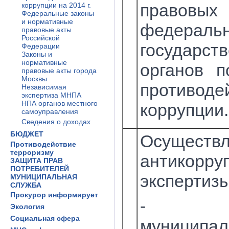
правов
коррупции на 2014 г.
Федеральные законы
и нормативные
федераль
правовые акты
Российской
государст
Федерации
Законы и
нормативные
органов п
правовые акты города
Москвы
противоде
Независимая
экспертиза МНПА
НПА органов местного
коррупции.
самоуправления
Сведения о доходах
БЮДЖЕТ
Осуществ
Противодействие
терроризму
антикорру
ЗАЩИТА ПРАВ
ПОТРЕБИТЕЛЕЙ
экспертизы
МУНИЦИПАЛЬНАЯ
СЛУЖБА
Прокурор информирует
- пр
Экология
Социальная сфера
муниципал