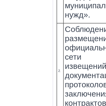
муниципал
нужд».
Соблюден
размещ
официальн
сети «И
извещений
2.
документа
протокол
заключени
контра