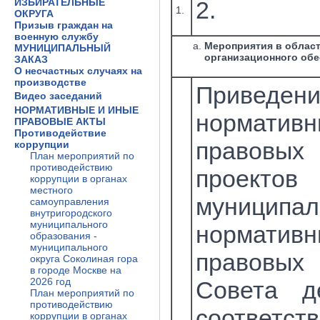
ИЗБИРАТЕЛЬНЫЕ
2.
1.
ОКРУГА
Призыв граждан на
военную службу
Мероприятия в облас
МУНИЦИПАЛЬНЫЙ
организационного обе
ЗАКАЗ
О несчастных случаях на
производстве
Приведен
Видео заседаний
НОРМАТИВНЫЕ И ИНЫЕ
нормативн
ПРАВОВЫЕ АКТЫ
Противодействие
правовы
коррупции
План мероприятий по
противодействию
проектов
коррупции в органах
местного
муниципал
самоуправления
внутригородского
муниципального
нормативн
образования -
муниципального
правов
округа Соколиная гора
в городе Москве на
2026 год
Совета д
План мероприятий по
противодействию
соотве
коррупции в органах