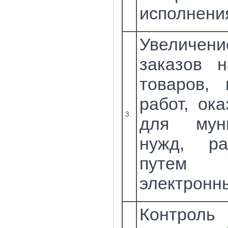
исполнени
Увеличе
заказов н
товаров, 
работ, ока
3.
для муни
нужд, ра
путем п
электронны
Контр