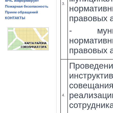
МЧС информирует
3.
нормативн
Пожарная безопасность
Прием обращений
правовых а
КОНТАКТЫ
- муниц
нормативн
правовых а
Проведен
инструктив
совещания
реализац
4.
сотрудник