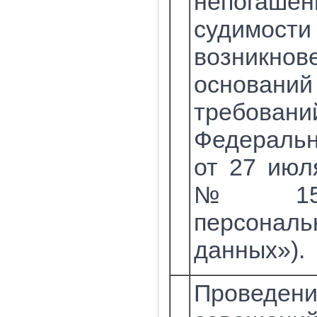
непогашен
судимо
возникнов
основани
требовани
Федеральн
от 27 июл
№ 152
персональ
данных»).
Проведен