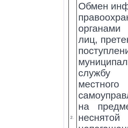
Обмен инф
правоохра
органами 
лиц, прет
поступ
муниципа
службу 
местного
самоупра
на предм
несн
2.