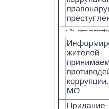
правона
преступле
Мероприятия по инф
Информир
жителей
принимаем
1.
противоде
коррупции
МО
Придани