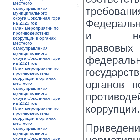
местного
1.
требовани
самоуправления
муниципального
округа Соколиная гора
Федеральн
на 2025 год
План мероприятий по
и норм
противодействию
коррупции в органах
местного
правов
самоуправления
муниципального
федераль
округа Соколиная гора
на 2024 год
План мероприятий по
государст
противодействию
коррупции в органах
органов п
местного
самоуправления
муниципального
противоде
округа Соколиная гора
на 2023 год
коррупции.
План мероприятий по
противодействию
коррупции в органах
местного
Приведен
самоуправления
муниципального
округа Соколиная гора