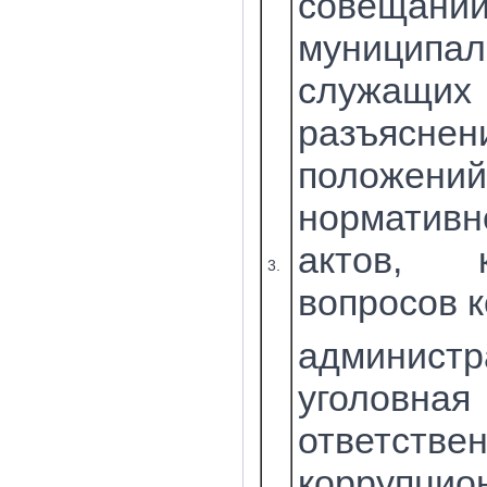
совеща
муниципал
служа
разъяснен
положений
нормативн
актов, к
3.
вопросов к
админист
уголовная
ответств
коррупцио