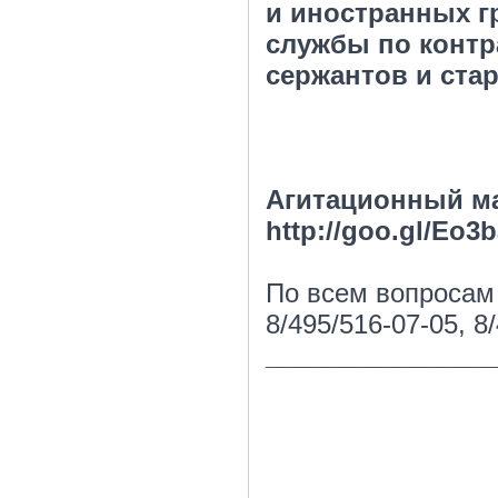
и иностранных г
службы по контр
сержантов и ста
Агитационный ма
http://goo.gl/Eo
3b
По всем вопросам
8/495/516-07-05, 8
________________