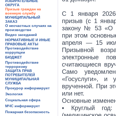
ИЗБИРАТЕЛЬНЫЕ
ОКРУГА
Призыв граждан на
С 1 января 2026
военную службу
МУНИЦИПАЛЬНЫЙ
призыв (с 1 янва
ЗАКАЗ
О несчастных случаях на
закону № 53 «О в
производстве
при этом основные
Видео заседаний
НОРМАТИВНЫЕ И ИНЫЕ
апреля — 15 июл
ПРАВОВЫЕ АКТЫ
Противодействие
Призывной возр
коррупции
электронные по
БЮДЖЕТ
Противодействие
считающиеся вру
терроризму
Само уведомлен
ЗАЩИТА ПРАВ
ПОТРЕБИТЕЛЕЙ
«Госуслуги», и 
МУНИЦИПАЛЬНАЯ
СЛУЖБА
врученной. При эт
Прокурор информирует
или нет.
Экология
Основные изменен
Социальная сфера
МЧС информирует
• Круглый год:
Пожарная безопасность
(медицинское осви