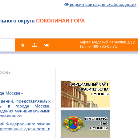
версия сайта для слабовидящих
льного округа
СОКОЛИНАЯ ГОРА
Адрес: Медовый переулок, д.12
Тел.: 8-499-785-05-71
осквы
оде Москве»
едений, представляемых
бы в городе Москве,
людения муниципальными
поведению»
ий Федерального закона
арственные должности, и