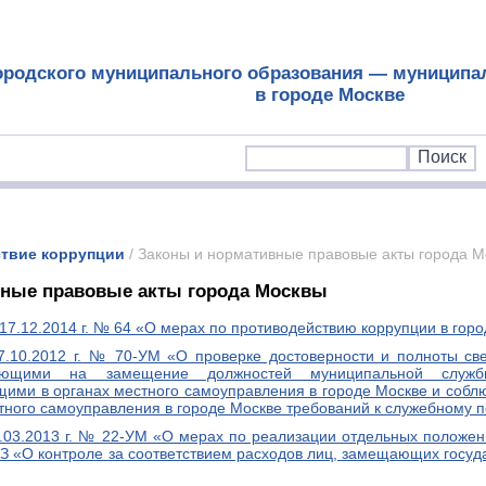
ородского муниципального образования — муниципа
в городе Москве
твие коррупции
/ Законы и нормативные правовые акты города М
вные правовые акты города Москвы
 17.12.2014 г. № 64 «О мерах по противодействию коррупции в гор
7.10.2012 г. № 70-УМ «О проверке достоверности и полноты св
дующими на замещение должностей муниципальной служ
ими в органах местного самоуправления в городе Москве и соб
ного самоуправления в городе Москве требований к служебному 
1.03.2013 г. № 22-УМ «О мерах по реализации отдельных положен
-ФЗ «О контроле за соответствием расходов лиц, замещающих госуд