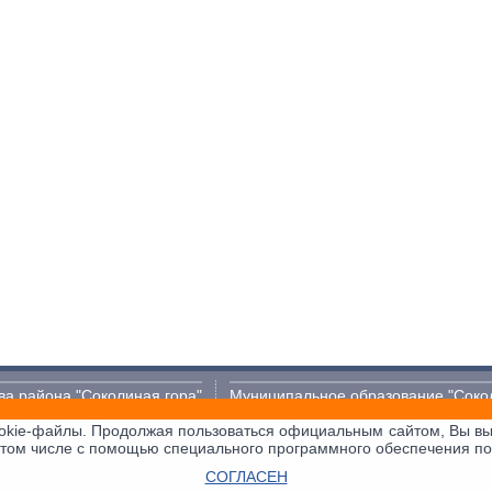
ва района "Соколиная гора"
Муниципальное образование "Соко
okie-файлы. Продолжая пользоваться официальным сайтом, Вы выр
ных
 том числе с помощью специального программного обеспечения по
СОГЛАСЕН