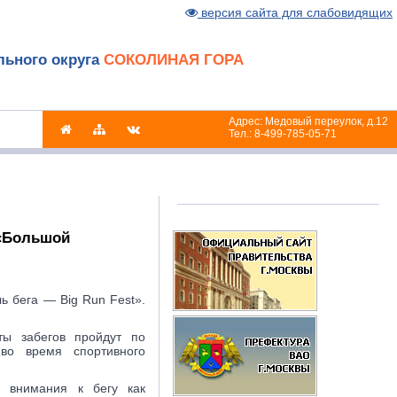
версия сайта для слабовидящих
льного округа
СОКОЛИНАЯ ГОРА
Адрес: Медовый переулок, д.12
Тел.: 8-499-785-05-71
 «Большой
 бега — Big Run Fest».
ты забегов пройдут по
во время спортивного
е внимания к бегу как