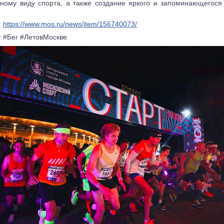
ному виду спорта, а также создание яркого и запоминающегося
:
https://www.mos.ru/news/item/156740073/
г #Бег #ЛетовМоскве