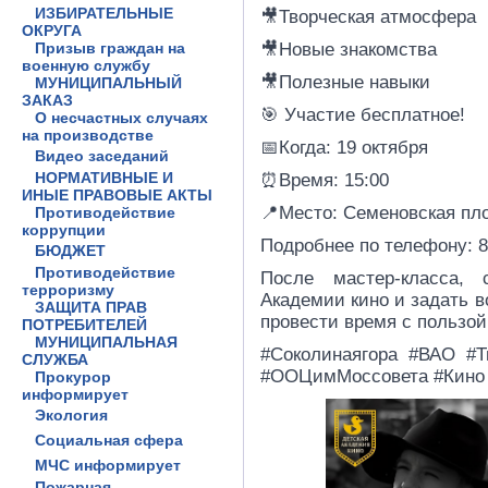
ИЗБИРАТЕЛЬНЫЕ
🎥Творческая атмосфера
ОКРУГА
Призыв граждан на
🎥Новые знакомства
военную службу
🎥Полезные навыки
МУНИЦИПАЛЬНЫЙ
ЗАКАЗ
🎯 Участие бесплатное!
О несчастных случаях
на производстве
📅Когда: 19 октября
Видео заседаний
НОРМАТИВНЫЕ И
⏰Время: 15:00
ИНЫЕ ПРАВОВЫЕ АКТЫ
📍Место: Семеновская пло
Противодействие
коррупции
Подробнее по телефону: 8
БЮДЖЕТ
Противодействие
После мастер-класса, 
терроризму
Академии кино и задать в
ЗАЩИТА ПРАВ
провести время с пользо
ПОТРЕБИТЕЛЕЙ
МУНИЦИПАЛЬНАЯ
#Соколинаягора #ВАО #Т
СЛУЖБА
#ООЦимМоссовета #Кино
Прокурор
информирует
Экология
Социальная сфера
МЧС информирует
Пожарная