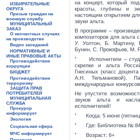
на концерт, который по
ИЗБИРАТЕЛЬНЫЕ
красоты, глубины и эк
ОКРУГА
Призыв граждан на
настоящим открытием для
военную службу
звуки альта.
МУНИЦИПАЛЬНЫЙ
ЗАКАЗ
В программе – произведе
О несчастных случаях
композиторов для альта с
на производстве
У. Уолтон, Б. Мартину, 
Видео заседаний
Бунин, С. Прокофьев, М. 
НОРМАТИВНЫЕ И
ИНЫЕ ПРАВОВЫЕ АКТЫ
Исполнители – студе
Противодействие
скрипки и альта Росси
коррупции
Гнесиных (класс доцента
БЮДЖЕТ
А.Н. Тельмановой). П
Противодействие
терроризму
международных конкурсо
ЗАЩИТА ПРАВ
ПОТРЕБИТЕЛЕЙ
Не упустите возможнос
МУНИЦИПАЛЬНАЯ
звуков альта и насла
СЛУЖБА
исполнителей!
Прокурор
информирует
Когда: 5 июня (пятница
Экология
Где: Библиотека № 84, 
Социальная сфера
МЧС информирует
Возраст: 6+
Пожарная